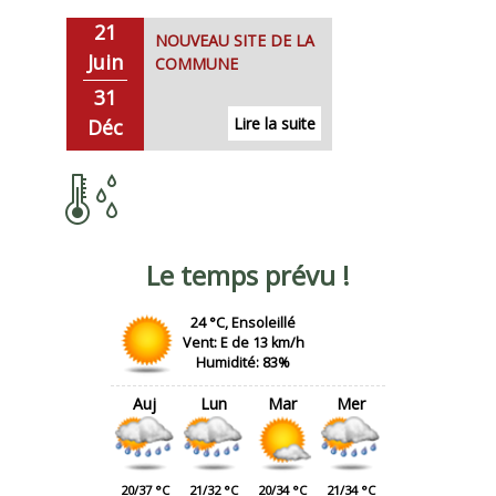
21
NOUVEAU SITE DE LA
Juin
COMMUNE
31
Déc
Le temps prévu !
24 °C, Ensoleillé
Vent: E de 13 km/h
Humidité: 83%
Auj
Lun
Mar
Mer
20/37 °C
21/32 °C
20/34 °C
21/34 °C